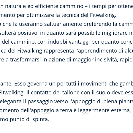
un naturale ed efficiente cammino – i tempi per ott
mento per ottimizzare la tecnica del Fitwalking.
ro che la useranno saltuariamente preferendo la camm
risulterà positivo, in quanto sarà possibile migliorare 
to del cammino, con indubbi vantaggi per quanto conce
cnica del Fitwalking rappresenta l'apprendimento di al
a trasformarsi in azione di maggior incisività, rapidi
ante. Esso governa un po' tutti i movimenti che gambe
Fitwalking. Il contatto del tallone con il suolo deve 
leganza il passaggio verso l'appoggio di piena pianta
momento dell'appoggio a terra è leggermente esterna,
imo punto di spinta.