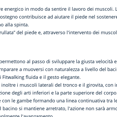
energico in modo da sentire il lavoro dei muscoli. La
sostegno contribuisce ad aiutare il piede nel sostener
no alla spinta.
rullata” del piede e, attraverso l'intervento dei muscol
permettono al passo di sviluppare la giusta velocità 
 imparare a muoversi con naturalezza a livello del b
Fitwalking fluida e il gesto elegante.
noltre i muscoli laterali del tronco e il girovita, con
azione degli arti inferiori e la parte superiore del corpo
e con le gambe formando una linea continuativa tra le 
a il bacino si mantiene arretrato, l'azione non sarà a
evolmente l'avanzamento.