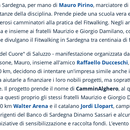
in Sardegna, per mano di
Mauro Pirino
, marciatore di
distanze della disciplina. Prende piede una scuola vera 
rosi camminatori alla pratica del Fitwalking. Negli 
na e insieme ai fratelli Maurizio e Giorgio Damilano,
e divulgano il Fitwalking in Sardegna tra centinaia di 
 del Cuore" di Saluzzo - manifestazione organizzata dai
rsone, Mauro, insieme all’amico
Raffaello Ducceschi
50 km, decidono di intentare un'impresa simile anche i
 aiutarle a finanziare i loro nobili progetti, ma soprat
. Il progetto prende il nome di
CamminAlghero
, al
Tra questi proprio gli stessi fratelli Maurizio e Giorgi
 20 km
Walter Arena
e il catalano
Jordi Llopart
, camp
rigenti del Banco di Sardegna Dinamo Sassari e alcuni
ziative di sensibilizzazione e raccolta fondi. L’evento