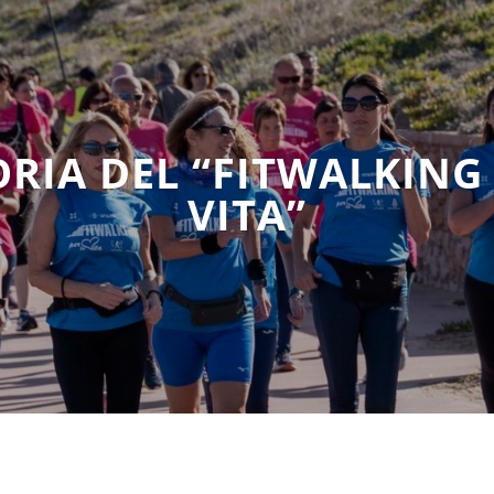
ORIA DEL “FITWALKING
VITA”